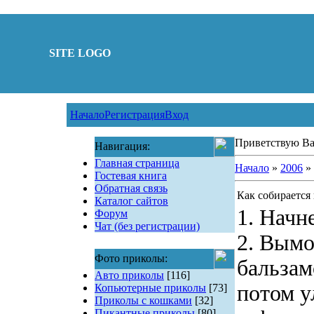
SITE LOGO
Начало
Регистрация
Вход
Приветствую Ва
Навигация:
Главная страница
Начало
»
2006
»
Гостевая книга
Обратная связь
Как собирается
Каталог сайтов
1. Начне
Форум
Чат (без регистрации)
2. Вымо
Фото приколы:
бальзам
Авто приколы
[116]
потом у
Копьютерные приколы
[73]
Приколы с кошками
[32]
Пикантные приколы
[80]