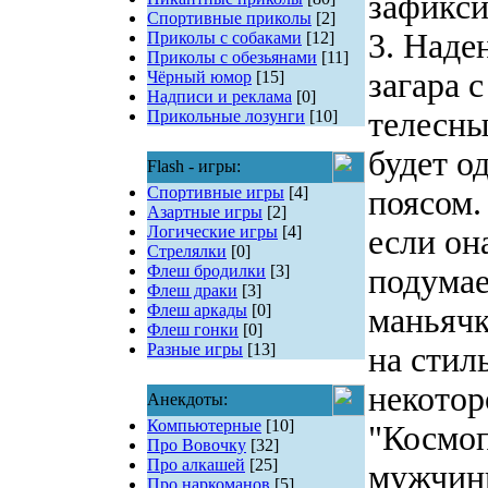
зафикси
Спортивные приколы
[2]
3. Наде
Приколы с собаками
[12]
Приколы с обезьянами
[11]
загара 
Чёрный юмор
[15]
Надписи и реклама
[0]
телесны
Прикольные лозунги
[10]
будет о
Flash - игры:
Спортивные игры
[4]
поясом.
Азартные игры
[2]
Логические игры
[4]
если он
Стрелялки
[0]
Флеш бродилки
[3]
подумае
Флеш драки
[3]
Флеш аркады
[0]
маньячк
Флеш гонки
[0]
Разные игры
[13]
на стил
некотор
Анекдоты:
Компьютерные
[10]
"Космоп
Про Вовочку
[32]
Про алкашей
[25]
мужчины
Про наркоманов
[5]