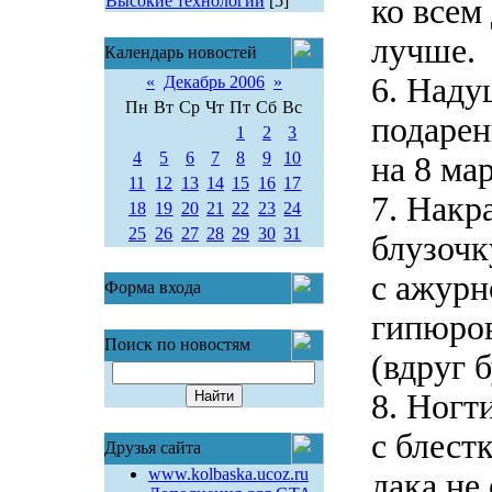
Высокие технологии
[5]
ко всем
лучше.
Календарь новостей
6. Наду
«
Декабрь 2006
»
Пн
Вт
Ср
Чт
Пт
Сб
Вс
подарен
1
2
3
4
5
6
7
8
9
10
на 8 мар
11
12
13
14
15
16
17
7. Накр
18
19
20
21
22
23
24
25
26
27
28
29
30
31
блузочк
с ажурн
Форма входа
гипюров
Поиск по новостям
(вдруг б
8. Ногт
с блест
Друзья сайта
www.kolbaska.ucoz.ru
лака не