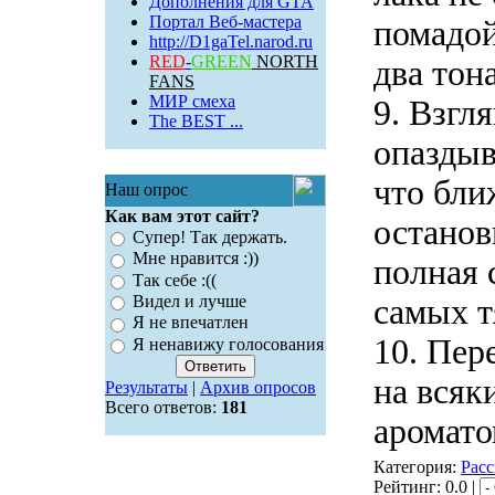
Дополнения для GTA
Портал Веб-мастера
помадой
http://D1gaTel.narod.ru
RED
-
GREEN
NORTH
два тона
FANS
МИР смеха
9. Взгл
The BEST ...
опаздыв
что бли
Наш опрос
Как вам этот сайт?
остано
Супер! Так держать.
Мне нравится :))
полная 
Так себе :((
Видел и лучше
самых т
Я не впечатлен
10. Пер
Я ненавижу голосования
на всяк
Результаты
|
Архив опросов
Всего ответов:
181
аромато
Категория:
Расс
Рейтинг: 0.0 |