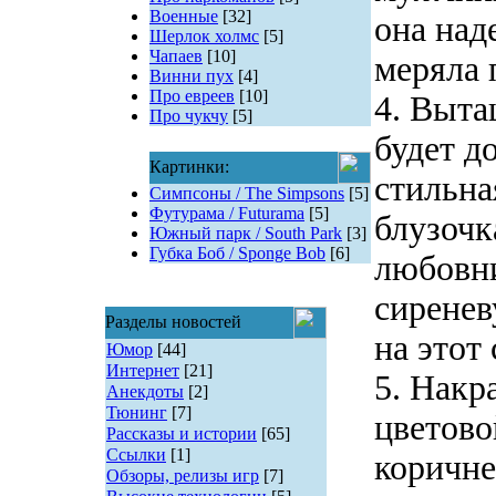
Военные
[32]
она над
Шерлок холмс
[5]
Чапаев
[10]
меряла 
Винни пух
[4]
Про евреев
[10]
4. Выта
Про чукчу
[5]
будет д
Картинки:
стильна
Симпсоны / The Simpsons
[5]
Футурама / Futurama
[5]
блузочк
Южный парк / South Park
[3]
Губка Боб / Sponge Bob
[6]
любовни
сиренев
Разделы новостей
на этот
Юмор
[44]
Интернет
[21]
5. Накр
Анекдоты
[2]
Тюнинг
[7]
цветово
Рассказы и истории
[65]
Ссылки
[1]
коричне
Обзоры, релизы игр
[7]