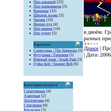
Про алкашей
[25]
Про наркоманов
[5]
Военные
[32]
Шерлок холмс
[5]
Чапаев
[10]
Винни пух
[4]
Про евреев
[10]
в двоём. Г
Про чукчу
[5]
разных при
Картинки:
Драки
|
Про
Симпсоны / The Simpsons
[5]
|
Дата:
2006
Футурама / Futurama
[5]
Южный парк / South Park
[3]
Губка Боб / Sponge Bob
[6]
Категории каталога
Спортивные
[4]
Азартные
[2]
Логические
[4]
Стрелялки
[0]
Бродилки
[3]