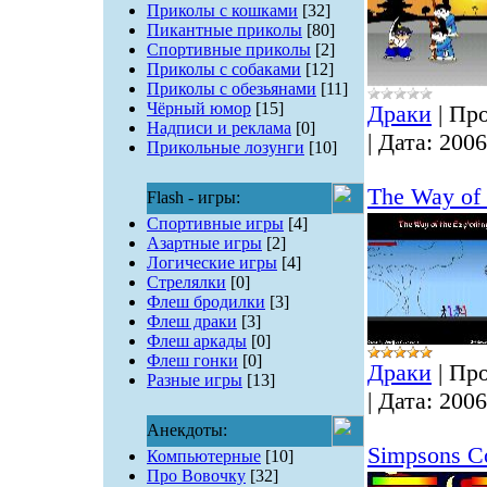
Приколы с кошками
[32]
Пикантные приколы
[80]
Спортивные приколы
[2]
Приколы с собаками
[12]
Приколы с обезьянами
[11]
Чёрный юмор
[15]
Драки
|
Про
Надписи и реклама
[0]
|
Дата:
2006
Прикольные лозунги
[10]
The Way of 
Flash - игры:
Спортивные игры
[4]
Азартные игры
[2]
Логические игры
[4]
Стрелялки
[0]
Флеш бродилки
[3]
Флеш драки
[3]
Флеш аркады
[0]
Флеш гонки
[0]
Драки
|
Про
Разные игры
[13]
|
Дата:
2006
Анекдоты:
Simpsons C
Компьютерные
[10]
Про Вовочку
[32]