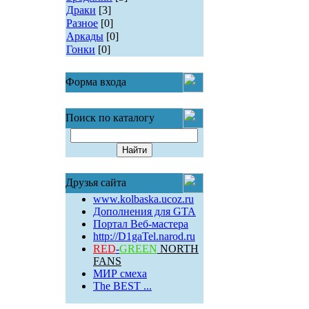
Драки
[3]
Разное
[0]
Аркады
[0]
Гонки
[0]
Форма входа
Поиск по каталогу
Друзья сайта
www.kolbaska.ucoz.ru
Дополнения для GTA
Портал Веб-мастера
http://D1gaTel.narod.ru
RED
-
GREEN
NORTH
FANS
МИР смеха
The BEST ...