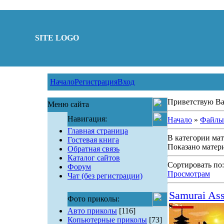
SITE LOGO
Начало
Регистрация
Вход
Приветствую Ва
Меню сайта
Навигация:
Начало
»
Файлы
Главная страница
В категории ма
Гостевая книга
Показано матер
Обратная связь
Каталог сайтов
Сортировать по
Форум
Просмотрам
Чат (без регистрации)
Samurai Ass
Фото приколы:
Авто приколы
[116]
Копьютерные приколы
[73]